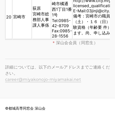
http://www.city.miyaz
崎市橘通
licensed_qualificatio
荻原
西1丁目1番
E-Mail:03jinji@city.m
宮崎市総
1号
備考：宮崎市の職員採
宮崎市
20
務部人事
Tel:0985-
（土）・１６（日）に
課人事係
42-8709
験資格（年齢要 件）
Fax:0985-
ます。尚、申し込み締
28-1556
＊
深山会会員（同窓生）
詳細については、以下のメールアドレスまでご連絡くだ
さい。
career@​miyakonojo-miyamakai.net
©都城高専同窓会 深山会