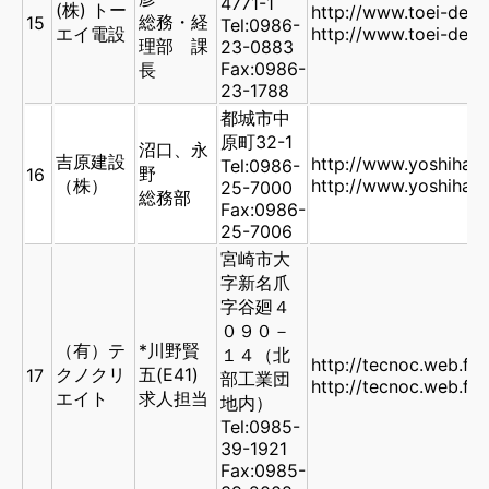
4771-1
(株) トー
http://www.toei-dens
総務・経
15
Tel:0986-
エイ電設
http://www.toei-dens
理部 課
23-0883
Fax:0986-
長
23-1788
都城市中
原町32-1
沼口、永
吉原建設
http://www.yoshihara
Tel:0986-
野
16
（株）
http://www.yoshihara-
25-7000
総務部
Fax:0986-
25-7006
宮崎市大
字新名爪
字谷廻４
０９０－
（有）テ
*川野賢
１４（北
http://tecnoc.web.fc
クノクリ
五(E41)
17
部工業団
http://tecnoc.web.fc
エイト
求人担当
地内）
Tel:0985-
39-1921
Fax:0985-