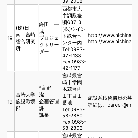
39-2008
西都市大
字調殿寝
頃687-3
鎌田 一
(株)日
(株)ウイン
成
南 宮崎
http://www.nichinan-
ト総合セ
プロジェ
18
総合研究
http://www.nichinan-
ンター内
クトリー
所
Tel:0983-
ダー
42-1133
Fax:0983-
42-1177
宮崎県宮
崎市学園
*高野
木花台西
宮崎大学
潔
１丁目１
施設系技術職員の募集
施設環境
企画管理
19
番地
詳細は、career@miyako
部
課
Tel:0985-
課長
58-2860
Fax:0985-
58-2893
宮崎県宮