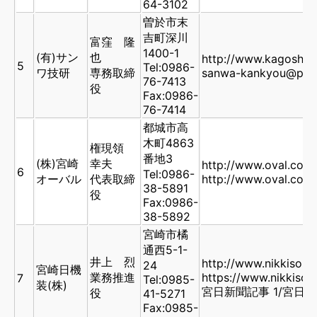
64-3102
曽於市末
吉町深川
富窪 隆
1400-1
(有)サン
也
http://www.kagoshi
5
Tel:0986-
ワ技研
専務取締
sanwa-kankyou@po2.
76-7413
役
Fax:0986-
76-7414
都城市高
木町4863
権現領
番地3
(株)宮崎
幸夫
http://www.oval.co.j
6
Tel:0986-
オーバル
代表取締
http://www.oval.co.j
38-5891
役
Fax:0986-
38-5892
宮崎市橘
通西5-1-
井上 烈
http://www.nikkiso.co
24
宮崎日機
業務推進
https://www.nikkiso.c
7
Tel:0985-
装(株)
宮日新聞記事 1
/
宮日新
役
41-5271
Fax:0985-