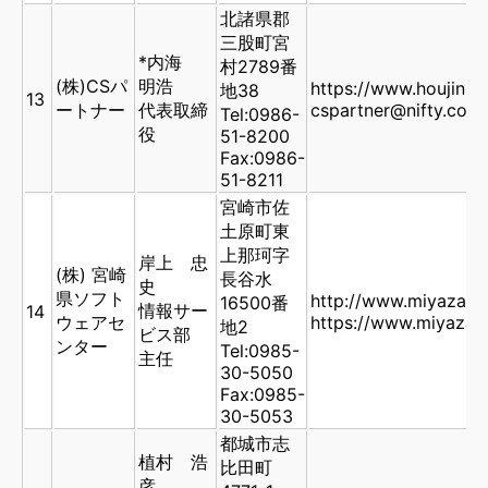
北諸県郡
三股町宮
*内海
村2789番
(株)CSパ
明浩
https://www.houjin.i
地38
13
ートナー
代表取締
cspartner@nifty.com
Tel:0986-
役
51-8200
Fax:0986-
51-8211
宮崎市佐
土原町東
上那珂字
岸上 忠
(株) 宮崎
長谷水
史
県ソフト
http://www.miyazaki-
16500番
情報サー
14
ウェアセ
https://www.miyazaki
地2
ビス部
ンター
Tel:0985-
主任
30-5050
Fax:0985-
30-5053
都城市志
植村 浩
比田町
彦