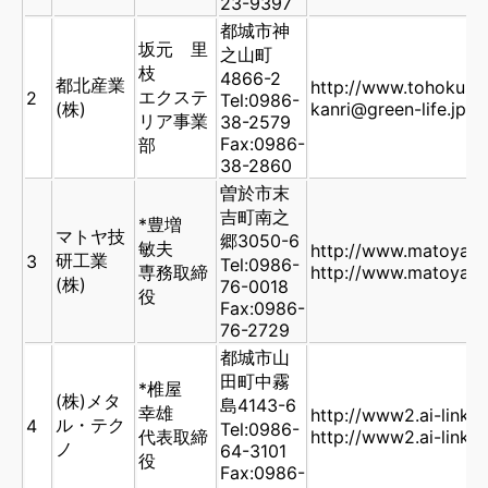
23-9397
都城市神
坂元 里
之山町
枝
4866-2
都北産業
http://www.tohokusa
エクステ
2
Tel:0986-
(株)
kanri@green-life.jp
リア事業
38-2579
Fax:0986-
部
38-2860
曽於市末
吉町南之
*豊増
マトヤ技
郷3050-6
敏夫
http://www.matoya.
研工業
3
Tel:0986-
専務取締
http://www.matoya.
(株)
76-0018
役
Fax:0986-
76-2729
都城市山
田町中霧
*椎屋
(株)メタ
島4143-6
幸雄
http://www2.ai-link.n
ル・テク
4
Tel:0986-
代表取締
http://www2.ai-link.n
ノ
64-3101
役
Fax:0986-