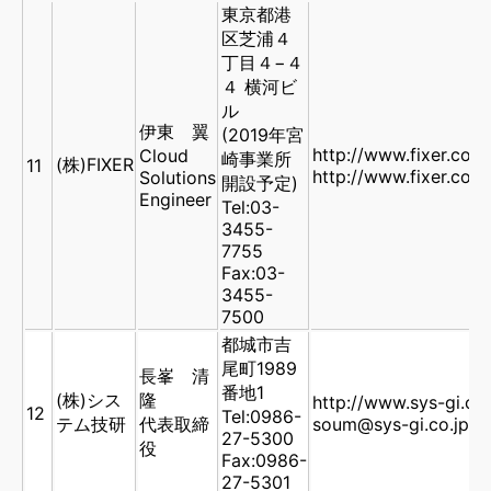
東京都港
区芝浦４
丁目４−４
４ 横河ビ
ル
伊東 翼
(2019年宮
http://www.fixer.co.j
Cloud
崎事業所
(株)FIXER
11
http://www.fixer.co.jp
Solutions
開設予定)
Engineer
Tel:03-
3455-
7755
Fax:03-
3455-
7500
都城市吉
尾町1989
長峯 清
番地1
(株)シス
隆
http://www.sys-gi.co.
12
Tel:0986-
テム技研
代表取締
soum@sys-gi.co.jp
27-5300
役
Fax:0986-
27-5301