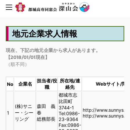
同窓会について
活動報告・予定
会長挨拶
創立６０周年を迎えて
2019年度行事予定
Uターン転職情報
地元企業求人情報
地元企業求人情報
H30年度行事予定
会則
H29年度行事予定
人材バンク登録
組織図
現在、下記の地元企業から求人があります。
お問い合わせ
役員名簿
新着情報
【
2018/01/01現在
】​
平成29年度深山会本部活動
プライバシーポリシー
（順不同）
平成30年度深山会本部活動
会費・協力費のお願い
担当者/役
所在地/連
都城高専ゆめ基金へ寄付のお願い
活動報告
企業名
Webサイト/
No
職
絡先
メーリングリスト登録
活動予定
都城市志
比田町
(株)サニ
森田 義
3744-1
http://www.sunnys.co
ー・シー
春
1
Tel:0986-
http://www.sunnys.co
リング
総務部長
23-9364
Fax:0986-