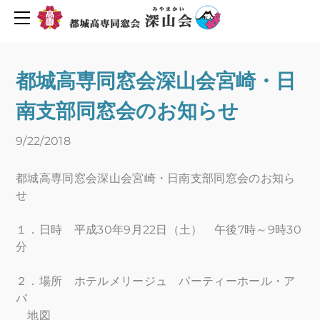
同窓会について
活動報告・予定
会長挨拶
創立６０周年を迎えて
2019年度行事予定
都城高専同窓会深山会宮崎・日
H30年度行事予定
会則
南支部同窓会のお知らせ
H29年度行事予定
組織図
役員名簿
新着情報
9/22/2018
平成29年度深山会本部活動
プライバシーポリシー
都城高専同窓会深山会宮崎・日南支部同窓会のお知ら
平成30年度深山会本部活動
会費・協力費のお願い
せ
都城高専ゆめ基金へ寄付のお願い
活動報告
１．日時 平成30年9月22日（土） 午後7時～9時30
メーリングリスト登録
活動予定
分
Uターン転職情報
地元企業求人情報
お問い合わせ
２．場所 ホテルメリージュ パーティーホール・ア
バ
人材バンク登録
地図