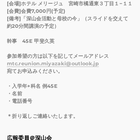
[
会場
]
ホテル
メリージュ 宮崎市橘通東３丁目１
−
１１
[
会費
]
会費
7,000
円
(
予定
)
[
備考
]
「深山会活動と母校の今」（スライドを交えて
約
20
分間講演の予定）
幹事
45E
甲斐久英
参加希望の方は以下を記してメールアドレス
mtc.reunion.miyazaki@outlook.jp
宛てお申込みください。
・入学年
+
科名
例
45E
・名前
・電話番号
＊折り返しご連絡いたします。
広報委員＠深山会