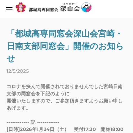
同窓会について
活動報告・予定
会長挨拶
創立６０周年を迎えて
2019年度行事予定
「都城高専同窓会深山会宮崎・
H30年度行事予定
会則
日南支部同窓会」開催のお知ら
H29年度行事予定
組織図
役員名簿
新着情報
せ
平成29年度深山会本部活動
プライバシーポリシー
12/5/2025
平成30年度深山会本部活動
会費・協力費のお願い
都城高専ゆめ基金へ寄付のお願い
活動報告
コロナを挟んで開催されておりませんでした宮崎日南
支部の同窓会を下記のように
メーリングリスト登録
活動予定
開催いたしますので、ご参加頂きますようお願い申し
Uターン転職情報
あげます。
地元企業求人情報
お問い合わせ
------------
記
------------
人材バンク登録
[
日時
]2026
年
1
月
24
日（土） 受付
17:30
開始
18:00