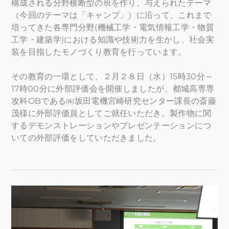
構成される分野横断型の班を作り、与えられたテーマ
（今回のテーマは「キャンプ」）に沿って、これまで
培ってきた各専門分野(機械工学・電気情報工学・物質
工学・建築学)における知識や技術力を生かし、社会実
装を目指したモノづくり教育を行っています。
その教育の一環として、２月２８日（水）15時30分～
17時00分に外部評価会を開催しましたが、都城高専専
攻科OBである㈱坂田電機宮崎研究センター課長の斎藤
茂様に外部評価員としてご就任いただき、製作物に関
するデモンストレーションやプレゼンテーションにつ
いての外部評価をしていただきました。