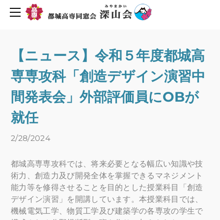
同窓会について
活動報告・予定
会長挨拶
創立６０周年を迎えて
2019年度行事予定
【ニュース】令和５年度都城高
H30年度行事予定
会則
専専攻科「創造デザイン演習中
H29年度行事予定
組織図
役員名簿
新着情報
間発表会」外部評価員にOBが
平成29年度深山会本部活動
プライバシーポリシー
就任
平成30年度深山会本部活動
会費・協力費のお願い
2/28/2024
都城高専ゆめ基金へ寄付のお願い
活動報告
メーリングリスト登録
活動予定
都城高専専攻科では、将来必要となる幅広い知識や技
Uターン転職情報
術力、創造力及び開発全体を掌握できるマネジメント
能力等を修得させることを目的とした授業科目「創造
地元企業求人情報
お問い合わせ
デザイン演習」を開講しています。本授業科目では、
人材バンク登録
機械電気工学、物質工学及び建築学の各専攻の学生で