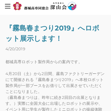
同窓会について
活動報告・予定
会長挨拶
創立６０周年を迎えて
2019年度行事予定
『霧島春まつり2019』へロボ
H30年度行事予定
会則
ット展示します！
H29年度行事予定
組織図
役員名簿
新着情報
4/20/2019
平成29年度深山会本部活動
プライバシーポリシー
都城高専ロボット製作局からの案内です。
平成30年度深山会本部活動
会費・協力費のお願い
都城高専ゆめ基金へ寄付のお願い
活動報告
4月20日（土）から2日間、霧島ファクトリーガーデン
にて開催される『霧島春まつり2019』へ本校ロボット
メーリングリスト登録
活動予定
製作局が一部ブースをお借りして出展させていただく
Uターン転職情報
ことになりました。
地元企業求人情報
お問い合わせ
（霧島春まつりは、昨年に続き2回目の出展となりま
す。）実際に全国大会に出場したロボットの展示や、
人材バンク登録
イベント用に学生が製作したミニロボットの操縦体験