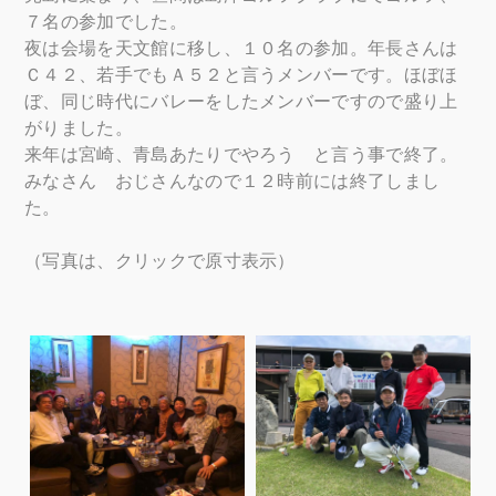
７名の参加でした。
夜は会場を天文館に移し、１０名の参加。年長さんは
Ｃ４２、若手でもＡ５２と言うメンバーです。ほぼほ
ぼ、同じ時代にバレーをしたメンバーですので盛り上
がりました。
来年は宮崎、青島あたりでやろう と言う事で終了。
みなさん おじさんなので１２時前には終了しまし
た。
（写真は、クリックで原寸表示）