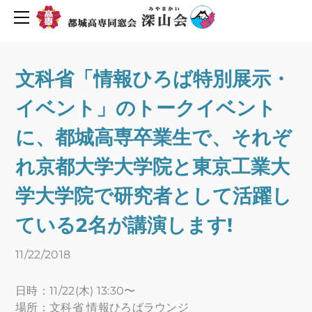
同窓会について
活動報告・予定
会長挨拶
創立６０周年を迎えて
2019年度行事予定
文科省「情報ひろば特別展示・
H30年度行事予定
会則
イベント」のトークイベント
H29年度行事予定
組織図
役員名簿
新着情報
に、都城高専卒業生で、それぞ
平成29年度深山会本部活動
プライバシーポリシー
れ京都大学大学院と東京工業大
平成30年度深山会本部活動
会費・協力費のお願い
学大学院で研究者として活躍し
都城高専ゆめ基金へ寄付のお願い
活動報告
ている2名が講演します!
メーリングリスト登録
活動予定
Uターン転職情報
11/22/2018
地元企業求人情報
お問い合わせ
日時：11/22(木) 13:30〜
人材バンク登録
場所：文科省 情報ひろばラウンジ