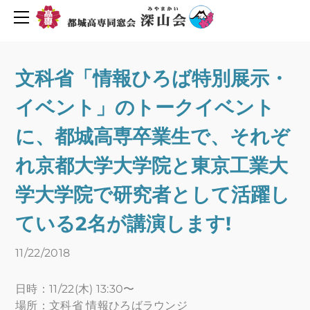
同窓会について
活動報告・予定
会長挨拶
創立６０周年を迎えて
2019年度行事予定
文科省「情報ひろば特別展示・
H30年度行事予定
会則
イベント」のトークイベント
H29年度行事予定
組織図
役員名簿
新着情報
に、都城高専卒業生で、それぞ
平成29年度深山会本部活動
プライバシーポリシー
れ京都大学大学院と東京工業大
平成30年度深山会本部活動
会費・協力費のお願い
学大学院で研究者として活躍し
都城高専ゆめ基金へ寄付のお願い
活動報告
ている2名が講演します!
メーリングリスト登録
活動予定
Uターン転職情報
11/22/2018
地元企業求人情報
お問い合わせ
日時：11/22(木) 13:30〜
人材バンク登録
場所：文科省 情報ひろばラウンジ