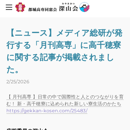
同窓会について
活動報告・予定
会長挨拶
創立６０周年を迎えて
2019年度行事予定
【ニュース】メディア総研が発
H30年度行事予定
会則
行する「月刊高専」に高千穂寮
H29年度行事予定
組織図
役員名簿
新着情報
に関する記事が掲載されまし
平成29年度深山会本部活動
プライバシーポリシー
た。
平成30年度深山会本部活動
会費・協力費のお願い
2/25/2026
都城高専ゆめ基金へ寄付のお願い
活動報告
メーリングリスト登録
活動予定
【 月刊高専 】日常の中で国際性と人とのつながりを育
Uターン転職情報
む！ 新・高千穂寮に込められた新しい寮生活のかたち
https://gekkan-kosen.com/25483/
地元企業求人情報
お問い合わせ
人材バンク登録