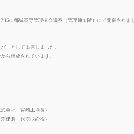
～17:15に都城高専管理棟会議室（管理棟１階）にて開催されま
ンバーとして出席しました。
者から構成されています。
）
）
株式会社 宮崎工場長）
下森建装 代表取締役）