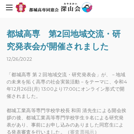
同窓会について
活動報告・予定
会長挨拶
創立６０周年を迎えて
2019年度行事予定
都城高専 第2回地域交流・研
H30年度行事予定
会則
究発表会が開催されました
H29年度行事予定
組織図
役員名簿
新着情報
12/26/2022
平成29年度深山会本部活動
プライバシーポリシー
「都城高専 第 2 回地域交流・研究発表会」が、－地域
平成30年度深山会本部活動
会費・協力費のお願い
の未来を拓く高専の社会実装活動－をテーマに、令和4
都城高専ゆめ基金へ寄付のお願い
活動報告
年12月26日(月) 13:00より17:00にオンライン形式で開
催されました。
メーリングリスト登録
活動予定
Uターン転職情報
都城工業高等専門学校学校長 和田 清先生による開会挨
地元企業求人情報
お問い合わせ
拶の後、都城工業高等専門学校学生９名による研究発
表があり、事前にお申し込みのありました同窓生によ
人材バンク登録
る発表審査を行いました。（
審査票掲示
）