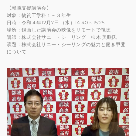
【就職支援講演会】
対象：物質工学科１～３年生
日時：令和４年12月7日 （水）14:40～15:25
場所：録画した講演会の映像をリモートで視聴
講師：株式会社サニー・シーリング 柿木 美咲氏
演題：株式会社サニー・シーリングの魅力と働き甲斐
について