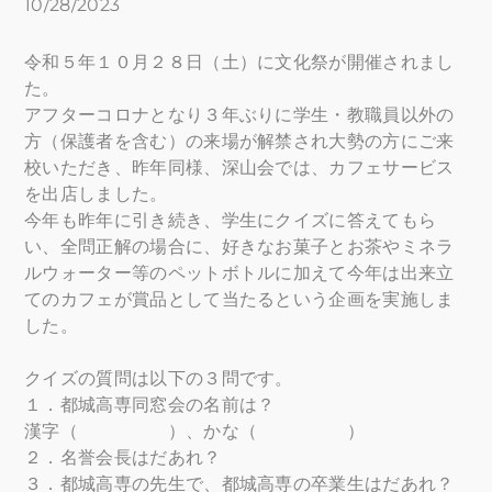
10/28/2023
​令和５年１０月２８日（土）に文化祭が開催されまし
た。
アフターコロナとなり３年ぶりに学生・教職員以外の
方（保護者を含む）の来場が解禁され大勢の方にご来
校いただき、昨年同様、深山会では、カフェサービス
を出店しました。
今年も昨年に引き続き、学生にクイズに答えてもら
い、全問正解の場合に、好きなお菓子とお茶やミネラ
ルウォーター等のペットボトルに加えて今年は出来立
てのカフェが賞品として当たるという企画を実施しま
した。
クイズの質問は以下の３問です。
１．都城高専同窓会の名前は？
漢字（ ）、かな（ ）
２．名誉会長はだあれ？
３．都城高専の先生で、都城高専の卒業生はだあれ？