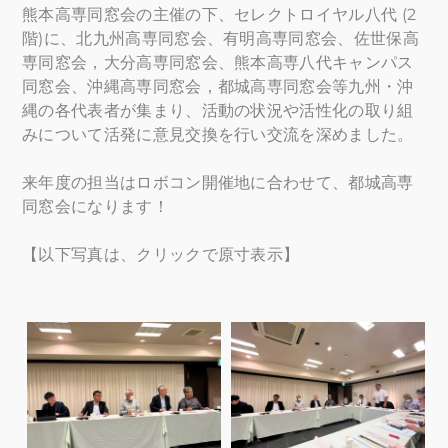
熊本高専同窓会の主催の下、セレクトロイヤル八代 (2
階)に、北九州高専同窓会、有明高専同窓会、佐世保高
専同窓会，大分高専同窓会、熊本高専八代キャンパス
同窓会、沖縄高専同窓会，都城高専同窓会等九州・沖
縄の各代表者が集まり、活動の状況や活性化の取り組
みについて活発に意見交換を行い交流を深めました。
来年度の担当はロボコン開催地に合わせて、都城高専
同窓会になります！
【以下写真は、クリックで原寸表示】