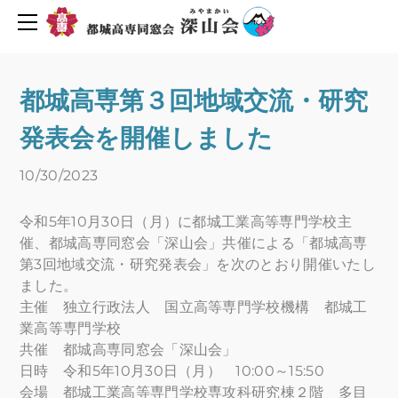
同窓会について
活動報告・予定
会長挨拶
創立６０周年を迎えて
2019年度行事予定
都城高専第３回地域交流・研究
H30年度行事予定
会則
発表会を開催しました
H29年度行事予定
組織図
役員名簿
新着情報
10/30/2023
平成29年度深山会本部活動
プライバシーポリシー
令和5年10月30日（月）に都城工業高等専門学校主
平成30年度深山会本部活動
会費・協力費のお願い
催、都城高専同窓会「深山会」共催による「都城高専
都城高専ゆめ基金へ寄付のお願い
活動報告
第3回地域交流・研究発表会」を次のとおり開催いたし
ました。
メーリングリスト登録
活動予定
主催 独立行政法人 国立高等専門学校機構 都城工
Uターン転職情報
業高等専門学校
地元企業求人情報
お問い合わせ
共催 都城高専同窓会「深山会」
日時 令和5年10月30日（月） 10:00～15:50
人材バンク登録
会場 都城工業高等専門学校専攻科研究棟２階 多目