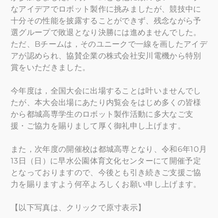
なアイデアでロボット製作に挑みましたが、競技中に
十分その性能を披露することができず、残念ながら予
選グループで敗退となり決勝には進めませんでした。
ただ、Bチームは，そのユニークで一線を画したアイデ
アが認められ、協賛企業の株式会社安川電機から特別
賞をいただきました。
今年度は，全国大会に出場することは叶いませんでし
たが、本大会出場にあたり内覧会をはじめ多くの皆様
から都城高専学生のロボット製作活動に多大なご支
援・ご協力を賜りまして厚く御礼申し上げます。
また，次年度の開催校は都城高専となり、令和6年10月
13日（日）に早水公園体育文化センターにて開催予定
となっておりますので、今後とも引き続きご支援ご協
力を賜りますよう何卒よろしくお願い申し上げます。
【以下写真は、クリックで原寸表示】