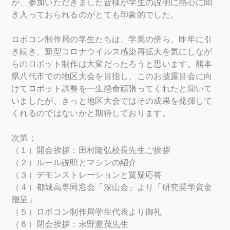
が、参加いただきました皆様が学生の説明に熱心に聞
き入っておられるのがとても印象的でした。
ロボコン制作局の学生たちは、学業の傍ら、昨年に引
き続き、新型コロナウイルス感染再拡大を気にしなが
らのロボット制作は大変だったろうと思います。熊本
県八代市での地区大会を目指し、このお披露目会に向
けてロボット調整を一生懸命頑張ってくれたと聞いて
いましたが、きっと地区大会ではその成果を発揮して
くれるのではないかと期待しております。
次第；
（１）開会挨拶：田村隆弘校長先生ご挨拶
（２）ルール説明とマシンの紹介
（３）デモンストレーションと質疑応答
（４）都城高専同窓会「深山会」より「研究奨学資金
贈呈」
（５）ロボコン制作局学生代表より御礼
（６）閉会挨拶：永野憲茂先生