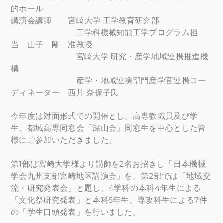
的ホール
講演会講師 宮崎大学 工学教育研究部
工学科機械知能工学プログラム担
当 山子 剛 准教授
宮崎大学 研究・産学地域連携推進機
構
産学・地域連携部門産学官連携コー
ディネーター 西片 奈保子氏
今年度は対面形式での開催とし、高専教職員及び学
生、都城高専同窓会「深山会」同窓生を中心とした皆
様にご参加いただきました。
第1部は宮崎大学様より講師を2名お招きし「日本機械
学会九州支部宮崎地区講演会」を、第2部では「地域交
流・研究発表会」と題し、4学科の本科4年生による
「文化祭研究発表」と本科5年生、専攻科生による7件
の「学生口頭発表」を行いました。