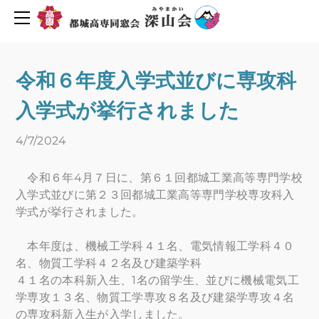
同窓会について
活動報告・予定
会長挨拶
創立６０周年を迎えて
2019年度行事予定
令和６年度入学式並びに専攻科
H30年度行事予定
会則
入学式が挙行されました
H29年度行事予定
組織図
役員名簿
新着情報
4/7/2024
平成29年度深山会本部活動
プライバシーポリシー
令和６年4月７日に、第６１回都城工業高等専門学校
平成30年度深山会本部活動
会費・協力費のお願い
入学式並びに第２３回都城工業高等専門学校専攻科入
都城高専ゆめ基金へ寄付のお願い
活動報告
学式が挙行されました。
メーリングリスト登録
活動予定
本年度は、機械工学科４１名、電気情報工学科４０
Uターン転職情報
名、物質工学科４２名及び建築学科
地元企業求人情報
お問い合わせ
４１名の本科新入生、1名の留学生、並びに機械電気工
学専攻１３名、物質工学専攻８名及び建築学専攻４名
人材バンク登録
の専攻科新入生が入学しました。