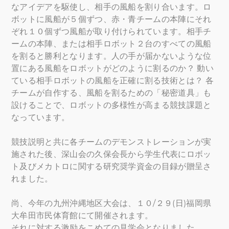
なアイデアを駆使し、相手の風船を割り合います。ロ
ボットに風船が５個ずつ、赤・青チームの本陣にそれ
ぞれ１０個ずつ風船が取り付けられています。相手チ
ームの本陣、または相手ロボット２台のすべての風船
を割ると勝利となります。人の手が届かないような位
置にある風船をロボットがどのように割るのか？ 動い
ている相手ロボットの風船を正確に割る技術とは？ 各
チームが自作する、風船を割るための「秘密道具」も
設けることで、ロボットの多様性が高まる競技課題と
なっています。
競技説明と共に各チームのデモンストレーションが実
施された後、深山会の久保会長から学生代表にロボッ
ト及びメカトロに関する研究奨学資金の目録が贈呈さ
れました。
尚、今年の九州沖縄地区大会は、１０/２９(日)福岡県
大牟田市民体育館にて開催されます。
それに対する激励をこめての見学会となりました。