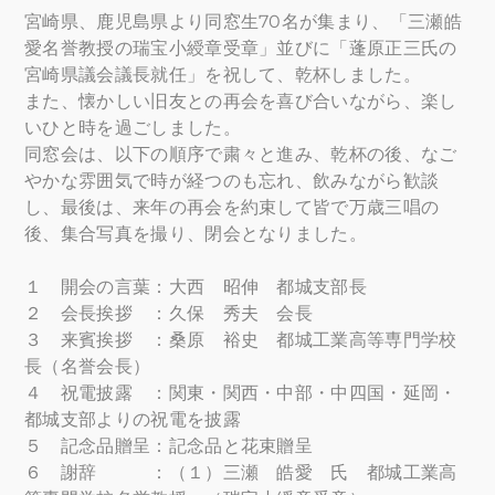
宮崎県、鹿児島県より同窓生70名が集まり、「三瀬皓
愛名誉教授の瑞宝小綬章受章」並びに「蓬原正三氏の
宮崎県議会議長就任」を祝して、乾杯しました。
また、懐かしい旧友との再会を喜び合いながら、楽し
いひと時を過ごしました。
同窓会は、以下の順序で粛々と進み、乾杯の後、なご
やかな雰囲気で時が経つのも忘れ、飲みながら歓談
し、最後は、来年の再会を約束して皆で万歳三唱の
後、集合写真を撮り、閉会となりました。
１ 開会の言葉：大西 昭伸 都城支部長
２ 会長挨拶 ：久保 秀夫 会長
３ 来賓挨拶 ：桑原 裕史 都城工業高等専門学校
長（名誉会長）
４ 祝電披露 ：関東・関西・中部・中四国・延岡・
都城支部よりの祝電を披露
５ 記念品贈呈：記念品と花束贈呈
６ 謝辞 ：（１）三瀬 皓愛 氏 都城工業高