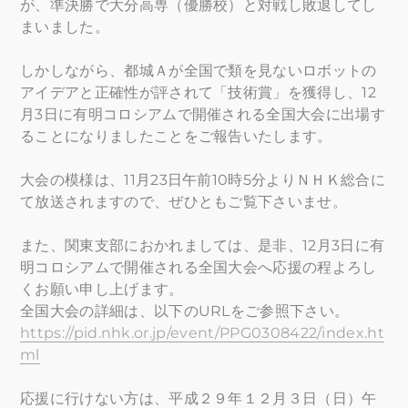
が、準決勝で大分高専（優勝校）と対戦し敗退してし
まいました。
しかしながら、都城Ａが全国で類を見ないロボットの
アイデアと正確性が評されて「技術賞」を獲得し、12
月3日に有明コロシアムで開催される全国大会に出場す
ることになりましたことをご報告いたします。
大会の模様は、11月23日午前10時5分よりＮＨＫ総合に
て放送されますので、ぜひともご覧下さいませ。
また、関東支部におかれましては、是非、12月3日に有
明コロシアムで開催される全国大会へ応援の程よろし
くお願い申し上げます。
全国大会の詳細は、以下のURLをご参照下さい。
https://pid.nhk.or.jp/event/PPG0308422/index.ht
ml
応援に行けない方は、平成２９年１２月３日（日）午