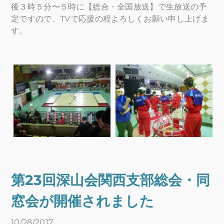
後３時５分〜５時に【総合・全国放送】で生放送の予
定ですので、TVで応援の程よろしくお願い申し上げま
す。
第23回深山会関西支部総会・同
窓会が開催されました
10/28/2017