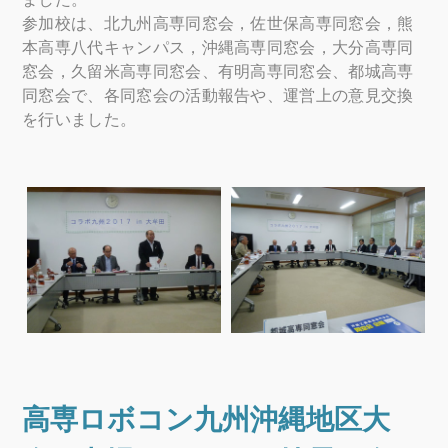
参加校は、北九州高専同窓会，佐世保高専同窓会，熊
本高専八代キャンパス，沖縄高専同窓会，大分高専同
窓会，久留米高専同窓会、有明高専同窓会、都城高専
同窓会で、各同窓会の活動報告や、運営上の意見交換
を行いました。
高専ロボコン九州沖縄地区大