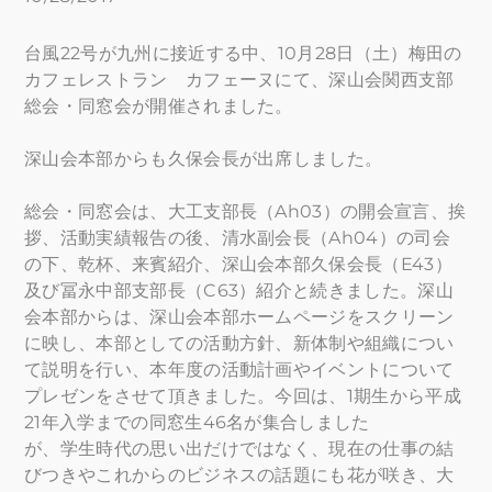
​台風22号が九州に接近する中、10月28日（土）梅田の
カフェレストラン カフェーヌにて、深山会関西支部
総会・同窓会が開催されました。
深山会本部からも久保会長が出席しました。
総会・同窓会は、大工支部長（Ah03）の開会宣言、挨
拶、活動実績報告の後、清水副会長（Ah04）の司会
の下、乾杯、来賓紹介、深山会本部久保会長（E43）
及び冨永中部支部長（C63）紹介と続きました。深山
会本部からは、深山会本部ホームページをスクリーン
に映し、本部としての活動方針、新体制や組織につい
て説明を行い、本年度の活動計画やイベントについて
プレゼンをさせて頂きました。今回は、1期生から平成
21年入学までの同窓生46名が集合しました
が、学生時代の思い出だけではなく、現在の仕事の結
びつきやこれからのビジネスの話題にも花が咲き、大