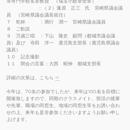
等専門学校名誉教授 （瑞宝小綬章受章）
：（２）蓬原 正三 氏 宮崎県議会議
員 （宮崎県議会議長就任）
７ 乾杯 ：満行 潤一 宮崎県議会議員
８ ご歓談
９ 万歳三唱 ：下山 隆史 顧問（都城市議会議
員）及び 寺田 洋一 鹿児島支部長（鹿児島県議会
議員）
１０ 記念撮影
１１ 閉会の言葉：大西 昭伸 都城支部長
詳細の次第は、こちら
☞
今年は、70名の参加でしたが、来年は100名を目標に
開催致しますので、同期のクラスメイト、部活の後輩
や先輩、職場の同窓生、地域の同窓生等をお誘い合わ
せの上、来年も是非参加くださいますようお願い申し
上げます。