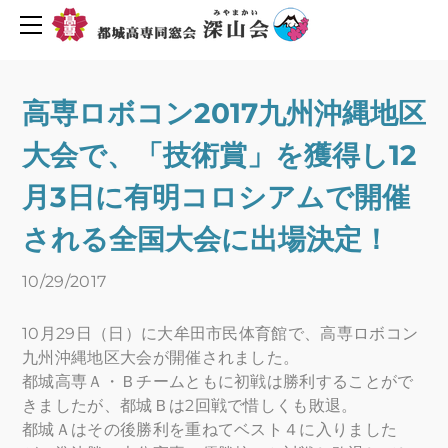
同窓会について
活動報告・予定
会長挨拶
創立６０周年を迎えて
2019年度行事予定
高専ロボコン2017九州沖縄地区
H30年度行事予定
会則
大会で、「技術賞」を獲得し12
H29年度行事予定
組織図
役員名簿
新着情報
月3日に有明コロシアムで開催
平成29年度深山会本部活動
プライバシーポリシー
される全国大会に出場決定！
平成30年度深山会本部活動
会費・協力費のお願い
10/29/2017
都城高専ゆめ基金へ寄付のお願い
活動報告
メーリングリスト登録
活動予定
​10月29日（日）に大牟田市民体育館で、高専ロボコン
Uターン転職情報
九州沖縄地区大会が開催されました。
都城高専Ａ・Ｂチームともに初戦は勝利することがで
地元企業求人情報
お問い合わせ
きましたが、都城Ｂは2回戦で惜しくも敗退。
人材バンク登録
都城Ａはその後勝利を重ねてベスト４に入りました