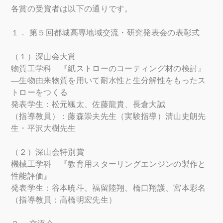
各賞の受賞者は以下の通りです。
１． 第５回都城高専地域交流・研究発表会の表彰式
（１）深山会大賞
物質工学科 『紙ストローのコーティング材の検討』
―生物由来物質を用いて耐水性と生分解性をもったス
トローをつくる
発表学生：松元颯太、佐藤龍貴、長倉大誠
（指導教員）：藤森崇夫先生（実験指導）清山史朗先
生・平沢大樹先生
（２）深山会特別賞
機械工学科 『教育用スターリングエンジンの製作と
性能評価』
発表学生：谷本暁斗、福留陸翔、橋口翔護、宮本彩名
（指導教員：高橋明宏先生）