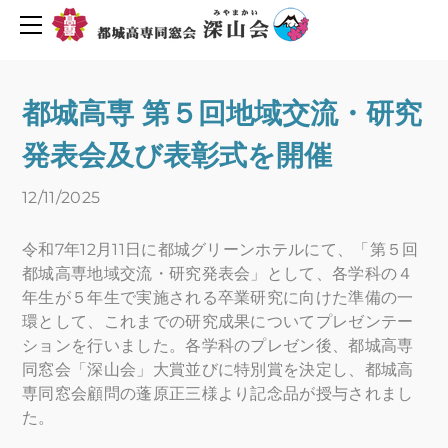
同窓会について
活動報告・予定
会長挨拶
創立６０周年を迎えて
2019年度行事予定
都城高専 第５回地域交流・研究
H30年度行事予定
会則
発表会及び表彰式を開催
H29年度行事予定
組織図
役員名簿
新着情報
12/11/2025
平成29年度深山会本部活動
プライバシーポリシー
令和7年12月11日に都城グリーンホテルにて、「第５回
平成30年度深山会本部活動
会費・協力費のお願い
都城高専地域交流・研究発表会」として、各学科の４
都城高専ゆめ基金へ寄付のお願い
活動報告
年生が５年生で実施される卒業研究に向けた準備の一
環として、これまでの研究成果についてプレゼンテー
メーリングリスト登録
活動予定
ションを行いました。各学科のプレゼン後、都城高専
Uターン転職情報
同窓会「深山会」大賞並びに特別賞を決定し、都城高
地元企業求人情報
お問い合わせ
専同窓会顧問の蓬原正三様より記念品が授与されまし
た。
人材バンク登録