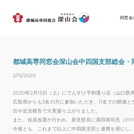
同窓会
都城高専同窓会深山会中四国支部総会・
2/15/2020
2020年2月15日（土）にでんすけ平和通り店（山口
広島県からも3名の方に参加いただき、11名での開催
出や近況報告で大変盛り上がりました。
また、役員改選が行われ、新支部長に溝田将司氏（Eh
今後とも、これまで以上に中四国支部と連携を密にし