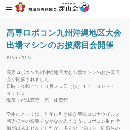
同窓会について
活動報告・予定
会長挨拶
創立６０周年を迎えて
2019年度行事予定
高専ロボコン九州沖縄地区大会
H30年度行事予定
会則
出場マシンのお披露目会開催
H29年度行事予定
組織図
役員名簿
新着情報
10/26/2022
平成29年度深山会本部活動
プライバシーポリシー
高専ロボコン九州沖縄地区大会出場マシンのお披露目
平成30年度深山会本部活動
会費・協力費のお願い
会が開催されました。
都城高専ゆめ基金へ寄付のお願い
活動報告
日時：令和４年１０月２６日（水）１７：３０～１
９：００
メーリングリスト登録
活動予定
場所：都城高専 第一体育館
Uターン転職情報
地元企業求人情報
お問い合わせ
学生にとっては、昨年に引き続き新型コロナウイルス
感染拡大の影響でなかなか思うようにロボコン制作活
人材バンク登録
動が出来ませんでしたが、多くの「深山会」同窓生の