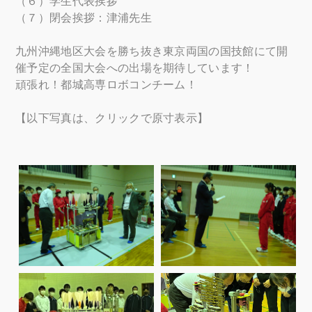
（６）学生代表挨拶
（７）閉会挨拶：津浦先生
九州沖縄地区大会を勝ち抜き東京両国の国技館にて開
催予定の全国大会への出場を期待しています！
頑張れ！都城高専ロボコンチーム！
【以下写真は、クリックで原寸表示】